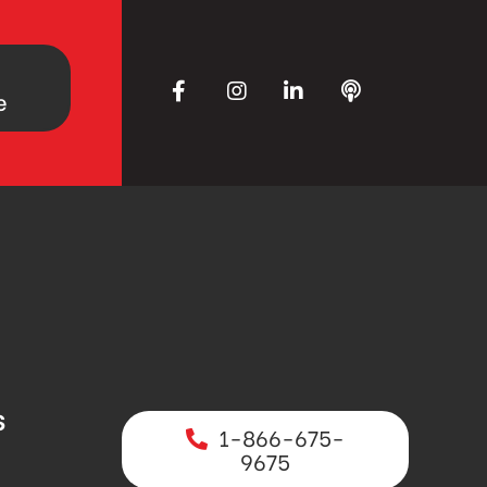
e
S
1-866-675-
9675